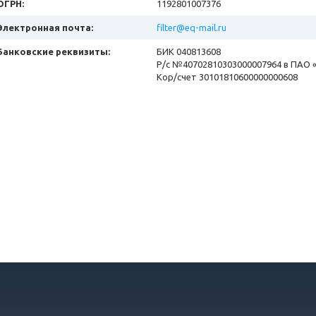
ОГРН:
1192801007376
Электронная почта:
filter@eq-mail.ru
Банковские реквизиты:
БИК 040813608
Р/с №40702810303000007964 в ПАО 
Кор/счет 30101810600000000608