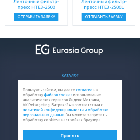
Ленточный фильтр-
Ленточный фильтр-
пресс HTE3-2500
пресс HTE3-2500L
ОТПРАВИТЬ ЗАЯВКУ
ОТПРАВИТЬ ЗАЯВКУ
КАТАЛОГ
ВОПРОСЫ И ОТВЕТЫ
Пользуясь сайтом, вы даете
согласие
на
КОМПАНИЯ
обработку
файлов cookies
использование
КОНТАКТЫ
аналитических сервисов Яндекс Метрика,
VK.Retargeting, Битрикс24 в соответствии с
политикой конфиденциальности и обработки
8 (800) 302-15-47
персональных данных
. Вы можете запретить
обработку cookies в настройках браузера.
filter@eq-mail.ru
Принять
© 2026 Все права защищены.