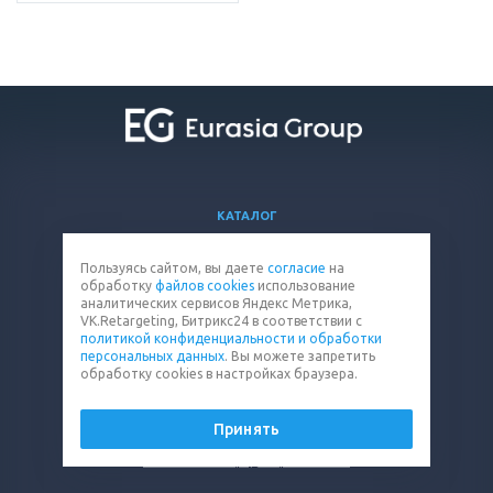
КАТАЛОГ
ВОПРОСЫ И ОТВЕТЫ
Пользуясь сайтом, вы даете
согласие
на
КОМПАНИЯ
обработку
файлов cookies
использование
КОНТАКТЫ
аналитических сервисов Яндекс Метрика,
VK.Retargeting, Битрикс24 в соответствии с
политикой конфиденциальности и обработки
8 (800) 302-15-47
персональных данных
. Вы можете запретить
обработку cookies в настройках браузера.
filter@eq-mail.ru
Принять
© 2026 Все права защищены.
Политика конфиденциальности