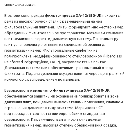
специфики задач.
В основе конструкции
фильтр-пресса XA-12/630-UK
находится
рама из высокопрочной стали с размещенными на ней
фильтровальными плитами. Плиты формируют множество камер,
образующих фильтровальное пространство. Механизм смыкания
плит реализован через гидравлическую систему. По периметру
плит установлены уплотнения из специальной резины для
герметизации камер. Фильтровальные салфетки из
полипропилена, модифицированного стекловолокном (Fiberglass
Reinforced Polypropylene, FRPP), закрепляются на плитах.
Дренажная система плит обеспечивает равномерный отвод
фильтрата. Подача суспензии осуществляется через центральный
коллектор с распределением по камерам.
Безопасность
камерного фильтр-пресса XA-12/630-UK
обеспечивается защитными экранами из поликарбоната в зоне
движения плит, концевыми выключателями положения, клапаном
ограничения давления в гидросистеме. Маркировка CE
подтверждает соответствие европейским стандартам
безопасности. К преимуществам относятся надежная
герметизация камер, высокая степень обезвоживания осадка,