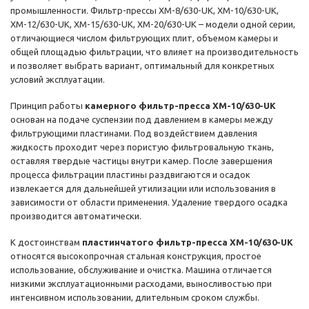
промышленности. Фильтр-прессы XМ-8/630-UK, XМ-10/630-UK,
XМ-12/630-UK, XМ-15/630-UK, XМ-20/630-UK – модели одной серии,
отличающиеся числом фильтрующих плит, объемом камеры и
общей площадью фильтрации, что влияет на производительность
и позволяет выбрать вариант, оптимальный для конкретных
условий эксплуатации.
Принцип работы
камерного фильтр-пресса XM-10/630-UK
основан на подаче суспензии под давлением в камеры между
фильтрующими пластинами. Под воздействием давления
жидкость проходит через пористую фильтровальную ткань,
оставляя твердые частицы внутри камер. После завершения
процесса фильтрации пластины раздвигаются и осадок
извлекается для дальнейшей утилизации или использования в
зависимости от области применения. Удаление твердого осадка
производится автоматически.
К достоинствам
пластинчатого фильтр-пресса XM-10/630-UK
относятся высокопрочная стальная конструкция, простое
использование, обслуживание и очистка. Машина отличается
низкими эксплуатационными расходами, выносливостью при
интенсивном использовании, длительным сроком службы.