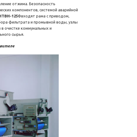
ление отжима. Безопасность
ческих компонентов, системой аварийной
HTBH-1250
входят рама с приводом,
бора фильтрата и промывной воды, узлы
 в очистке коммунальных и
ьного сырья.
овителе