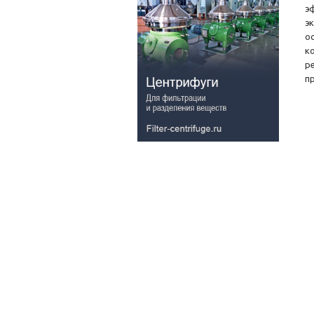
э
э
о
к
р
п