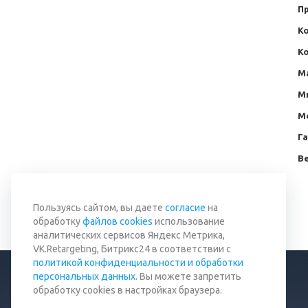
П
Ко
К
М
М
М
Г
Ве
Вернуться к списку
Пользуясь сайтом, вы даете
согласие
на
обработку
файлов cookies
использование
аналитических сервисов Яндекс Метрика,
VK.Retargeting, Битрикс24 в соответствии с
политикой конфиденциальности и обработки
персональных данных
. Вы можете запретить
обработку cookies в настройках браузера.