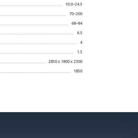
10.0~24.5
70~200
68~84
6.5
4
1.5
2850 x 1800 x 2300
1850