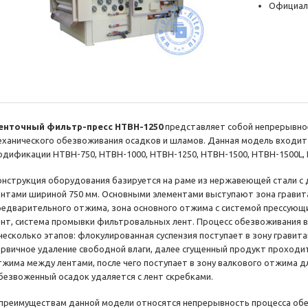
Официал
енточный фильтр-пресс HTBH-1250
представляет собой непрерывно
еханического обезвоживания осадков и шламов. Данная модель входи
одификации HTBH-750, HTBH-1000, HTBH-1250, HTBH-1500, HTBH-1500L, 
онструкция оборудования базируется на раме из нержавеющей стали 
ентами шириной 750 мм. Основными элементами выступают зона гравит
редварительного отжима, зона основного отжима с системой прессующи
ент, система промывки фильтровальных лент. Процесс обезвоживания 
 несколько этапов: флокулированная суспензия поступает в зону гравит
ервичное удаление свободной влаги, далее сгущенный продукт проходи
тжима между лентами, после чего поступает в зону валкового отжима 
безвоженный осадок удаляется с лент скребками.
 преимуществам данной модели относятся непрерывность процесса обе