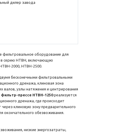
ьный дилер завода
е фильтровальное оборудование для
т в серию HTBH, включающую
HTBH-2000, HTBH-2500.
с двумя бесконечными фильтровальными
ационного дренажа, клиновая зона
х валов, узлы натяжения и центрирования
в
фильтр-прессе HTBH-1250
реализуется
ационного дренажа, где происходит
т через клиновую зону предварительного
для окончательного обезвоживания.
звоживания, низкие энергозатраты,