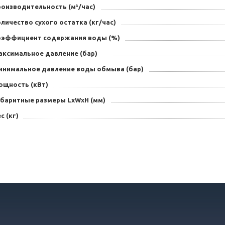
роизводительность (м³/час)
личество сухого остатка (кг/час)
оэффициент содержания воды (%)
аксимальное давление (бар)
инимальное давление воды обмыва (бар)
ощность (кВт)
абаритные размеры LxWxH (мм)
с (кг)