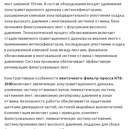
лент шириной 750 мм. В состав оборудования входят удлиненная
зона гравитационного дренажа с интенсификаторами,
расширенная клиновая зона предварительного уплотнения осадка,
зона высокого давления с многовальной системой отжима, блок
промывки фильтровальных лент с форсунками высокого
давления. Технологический процесс обезвоживания включает
стадии первичного гравитационного дренажа на верхней ленте с
применением интенсификаторов, последующее уплотнение осадка
в расширенной клиновой зоне между лентами, финальное
обезвоживание в многовальной системе отжима с переменным
давлением. Система промывки обеспечивает эффективную
регенерацию фильтровальных лент.
Конструктивные особенности
ленточного фильтр-пресса HTE-
2500
включают увеличенную зону гравитационного дренажа,
усиленную систему отжимных валов, пневматическую систему
натяжения лент, независимую регулировку давления в зонах
отжима. Безопасность работы обеспечивается защитными
щитками движущихся частей, системой аварийных выключателей.
Комплектация включает раму с приводом, комплект
фильтровальных лент, пневматическую систему натяжения,
систему промывки лент высокого давления, поддоны для сбора