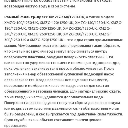
предприятий легко обрабатывать и утилизировать отходы,
возвращая чистую воду в свои системы.
Рамный фильтр-пресс XMZG-160/1250-UK
, а также модели
XMZG-100/1250-UK, XMZG-120/1250-UK, XMZG-140/1250-UK, XMZG-
180/1250-UK, XMZG-200/1250-UK, XMZG-220/1250-UK, XMZG-
240/1250-UK, XMZG-260/1250-UK, XMZG-280/1250-UK, XMZG-
300/1250-UK и XMZG-320/1250-UK – это одна серия промышленных
машин. Мембранные пластины сконструированы таким образом,
что сжатый воздух или вода могут впрыскиваться внутрь
поверхности пластины, раздувая поверхность пластины. Эти
плиты плотно удерживаются вместе с помощью гидроцилиндра,
пока суспензия закачивается в пресс и обезвоживается. После
заполнения камер обезвоженной суспензией подающий насос
останавливается. Когда пластины все еще зажаты вместе,
поверхности мембранных пластин надуваются для сжатия
обезвоженного материала лепешки. Если материал можно сжать,
то из твердых частиц удаляется дополнительная вода.
Поверхности пластин сдуваются путем сброса давления воздуха
или воды, затем пластины разжимаются, чтобы пластины могли
быть разделены, и кек выгружается под действием силы тяжести.
Срок службы ткани обычно составляет тысячи циклов
прессования.