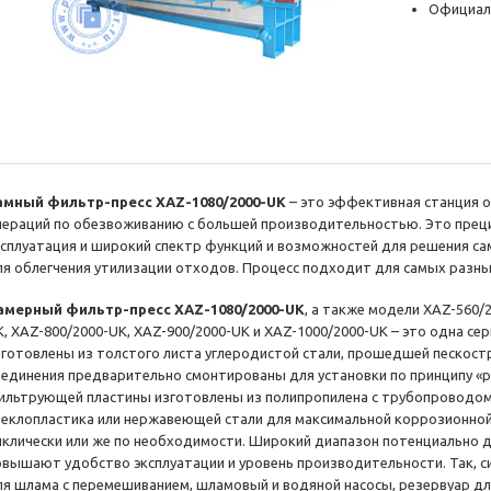
Официал
амный фильтр-пресс XAZ-1080/2000-UK
– это эффективная станция 
пераций по обезвоживанию с большей производительностью. Это прец
ксплуатация и широкий спектр функций и возможностей для решения с
ля облегчения утилизации отходов. Процесс подходит для самых разны
амерный фильтр-пресс XAZ-1080/2000-UK
, а также модели XAZ-560/
K, XAZ-800/2000-UK, XAZ-900/2000-UK и XAZ-1000/2000-UK – это одна с
зготовлены из толстого листа углеродистой стали, прошедшей пескост
оединения предварительно смонтированы для установки по принципу «pl
ильтрующей пластины изготовлены из полипропилена с трубопроводом 
теклопластика или нержавеющей стали для максимальной коррозионной
иклически или же по необходимости. Широкий диапазон потенциально
овышают удобство эксплуатации и уровень производительности. Так, с
ля шлама с перемешиванием, шламовый и водяной насосы, резервуар дл