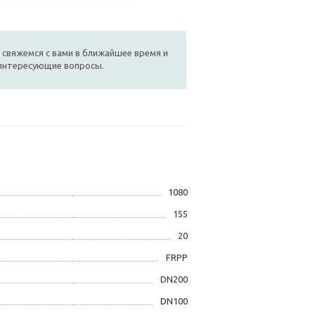
 свяжемся с вами в ближайшее время и
 интересующие вопросы.
1080
155
20
FRPP
DN200
DN100