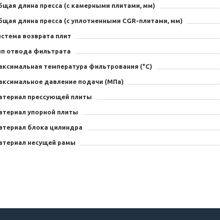
бщая длина пресса (с камерными плитами, мм)
бщая длина пресса (с уплотненными CGR-плитами, мм)
истема возврата плит
ип отвода фильтрата
аксимальная температура фильтрования (°C)
аксимальное давление подачи (МПа)
атериал прессующей плиты
атериал упорной плиты
атериал блока цилиндра
атериал несущей рамы