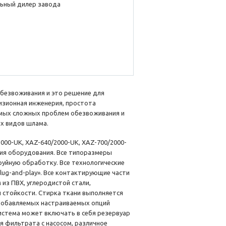
ьный дилер завода
обезвоживания и это решение для
изионная инженерия, простота
амых сложных проблем обезвоживания и
х видов шлама.
2000-UK, XAZ-640/2000-UK, XAZ-700/2000-
ерия оборудования. Все типоразмеры
руйную обработку. Все технологические
ug-and-play». Все контактирующие части
из ПВХ, углеродистой стали,
 стойкости. Стирка ткани выполняется
 добавляемых настраиваемых опций
истема может включать в себя резервуар
я фильтрата с насосом, различное