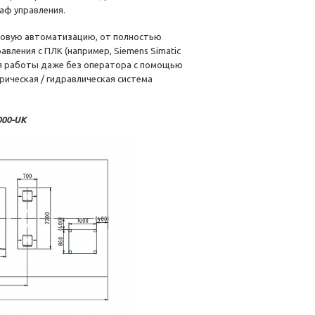
аф управления.
довую автоматизацию, от полностью
вления с ПЛК (например, Siemens Simatic
ля работы даже без оператора с помощью
ическая / гидравлическая система
000-UK