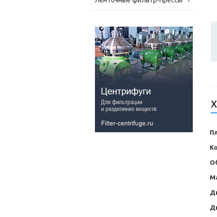
Ленточные фильтр-прессы
Х
П
К
О
М
Д
Д