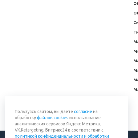
О
О
С
Т
М
М
М
М
М
М
Вернуться к списку
Пользуясь сайтом, вы даете
согласие
на
обработку
файлов cookies
использование
аналитических сервисов Яндекс Метрика,
VK.Retargeting, Битрикс24 в соответствии с
политикой конфиденциальности и обработки