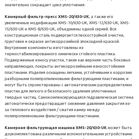
значительно сокращает цикл уплотнения.
Камерный фильтр-пресс XMS-20/630-UK
, а также его
увеличенные модификации XMS-10/630-UK, XMS-12/630-UK, XMS-
15/630-UK и XMS-8/630-UK, объединены одной серией. Вся
конструкционная сталь подвергается пескоструйной очистке,
грунтовке и окраске антикоррозийной эпоксидной краской.
Внутренние компоненты изготовлены из
термостабилизированного химически стойкого пластика.
Подверженные износу участки, такие как верхняя часть боковых
направляющих, покрыты антикоррозийными износостойкими
пластинами. Изделия оснащены легкими, устойчивыми к коррозии
разборными полипропиленовыми фильтрующими пластинами, и
могут быть спроектированы с автоматическим распределителем
пластин для легкого и безопасного удаления уплотненных
твердых частиц. Самокомпенсирующаяся гидравлическая система
автоматически предотвращает снижение давления закрытия из-
за теплового воздействия / сжатия камер между
полипропиленовыми фильтрующими пластинами.
Камерная фильтрующая машина XMS-20/630-UK
может быть
доукомплектована различными вспомогательными устройствами.