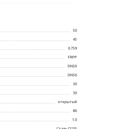
50
45
0.759
FRPP
DN50
DN50
30
30
открытый
80
1.0
Сталь Q235