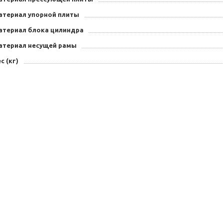
атериал упорной плиты
атериал блока цилиндра
атериал несущей рамы
с (кг)