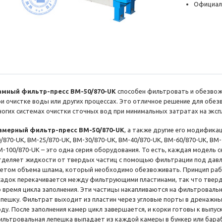
Официал
амный фильтр-пресс BM-50/870-UK
способен фильтровать и обезво
ри очистке воды или других процессах. Это отличное решение для обе
ногих системах очистки сточных вод при минимальных затратах на эксп
амерный фильтр-пресс BM-50/870-UK
, а также другие его модифика
0/870-UK, BM-25/870-UK, BM-30/870-UK, BM-40/870-UK, BM-60/870-UK, BM-
M-100/870-UK – это одна серия оборудования. То есть, каждая модель 
тделяет жидкости от твердых частиц с помощью фильтрации под давл
четом объема шлама, который необходимо обезвоживать. Принцип раб
садок перекачивается между фильтрующими пластинами, так что твер
о время цикла заполнения. Эти частицы накапливаются на фильтроваль
епешку. Фильтрат выходит из пластин через угловые порты в дренажн
оду. После заполнения камер цикл завершается, и корки готовы к выпус
ильтровальная лепешка выпадает из каждой камеры в бункер или бара