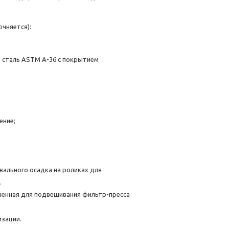
очняется):
я сталь ASTM A-36 с покрытием
ение;
вального осадка на роликах для
.
ченная для подвешивания фильтр-пресса
изации.