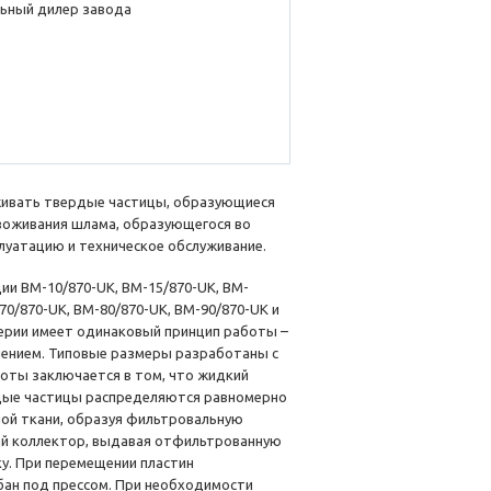
ьный дилер завода
живать твердые частицы, образующиеся
звоживания шлама, образующегося во
луатацию и техническое обслуживание.
ции BM-10/870-UK, BM-15/870-UK, BM-
70/870-UK, BM-80/870-UK, BM-90/870-UK и
серии имеет одинаковый принцип работы –
ением. Типовые размеры разработаны с
оты заключается в том, что жидкий
дые частицы распределяются равномерно
ной ткани, образуя фильтровальную
ый коллектор, выдавая отфильтрованную
ку. При перемещении пластин
бан под прессом. При необходимости