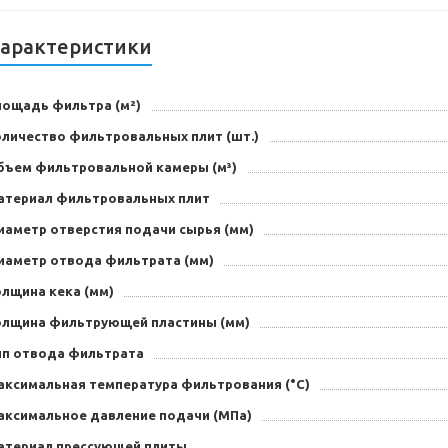
арактеристики
лощадь фильтра (м²)
оличество фильтровальных плит (шт.)
бъем фильтровальной камеры (м³)
атериал фильтровальных плит
иаметр отверстия подачи сырья (мм)
иаметр отвода фильтрата (мм)
олщина кека (мм)
олщина фильтрующей пластины (мм)
ип отвода фильтрата
аксимальная температура фильтрования (°C)
аксимальное давление подачи (МПа)
атериал прессующей плиты