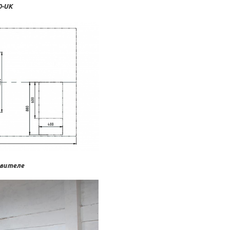
0-UK
овителе