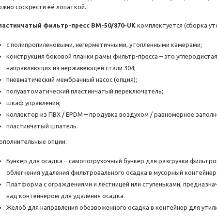
ожно соскрести её лопаткой.
ластинчатый фильтр-пресс BM-50/870-UK
комплектуется (сборка ут
с полипропиленовыми, негерметичными, утопленными камерами;
конструкция боковой планки рамы фильтр-пресса – это углеродиста
направляющих из нержавеющей стали 304;
пневматический мембранный насос (опция);
полуавтоматический пластинчатый переключатель;
шкаф управления;
коллектор из ПВХ / EPDM – продувка воздухом / равномерное заполн
пластинчатый шпатель.
ополнительные опции:
Бункер для осадка – самопогрузочный бункер для разгрузки фильтро
облегчения удаления фильтровального осадка в мусорный контейнер
Платформа с ограждениями и лестницей или ступеньками, предназна
над контейнером для удаления осадка.
Желоб для направления обезвоженного осадка в контейнер для утил