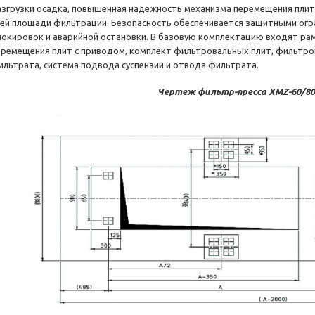
азгрузки осадка, повышенная надежность механизма перемещения плит
сей площади фильтрации. Безопасность обеспечивается защитными ог
локировок и аварийной остановки. В базовую комплектацию входят ра
еремещения плит с приводом, комплект фильтровальных плит, фильтро
ильтрата, система подвода суспензии и отвода фильтрата.
Чертеж фильтр-пресса XMZ-60/80