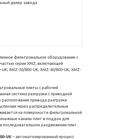
ьный дилер завода
енное фильтровальное оборудование с
я частью серии XMZ, включающей
-UK, XМZ-30/800-UK, XМZ-40/800-UK, XМZ-
тровальные плиты с рабочей
анная система разгрузки с приводной
е расположение привода разгрузки
успензии через распределительные
живается на поверхности фильтровальной
енажные каналы плит в поддон для
ри последовательном раздвижении плит.
00-UK
– автоматизированный процесс