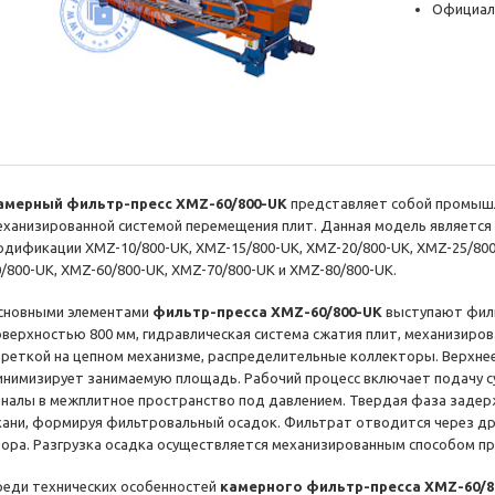
Официал
амерный фильтр-пресс XMZ-60/800-UK
представляет собой промышл
еханизированной системой перемещения плит. Данная модель являетс
одификации XМZ-10/800-UK, XМZ-15/800-UK, XМZ-20/800-UK, XМZ-25/800
0/800-UK, XМZ-60/800-UK, XМZ-70/800-UK и XМZ-80/800-UK.
сновными элементами
фильтр-пресса XMZ-60/800-UK
выступают филь
оверхностью 800 мм, гидравлическая система сжатия плит, механизиров
ареткой на цепном механизме, распределительные коллекторы. Верхне
инимизирует занимаемую площадь. Рабочий процесс включает подачу с
аналы в межплитное пространство под давлением. Твердая фаза задер
кани, формируя фильтровальный осадок. Фильтрат отводится через др
бора. Разгрузка осадка осуществляется механизированным способом п
реди технических особенностей
камерного фильтр-пресса XMZ-60/8