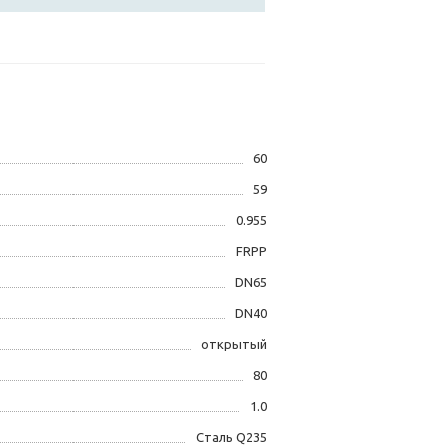
60
59
0.955
FRPP
DN65
DN40
открытый
80
1.0
Сталь Q235