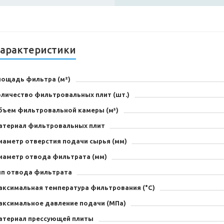
арактеристики
лощадь фильтра (м²)
оличество фильтровальных плит (шт.)
бъем фильтровальной камеры (м³)
атериал фильтровальных плит
иаметр отверстия подачи сырья (мм)
иаметр отвода фильтрата (мм)
ип отвода фильтрата
аксимальная температура фильтрования (°C)
аксимальное давление подачи (МПа)
атериал прессующей плиты