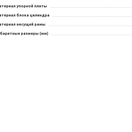
атериал упорной плиты
атериал блока цилиндра
атериал несущей рамы
абаритные размеры (мм)