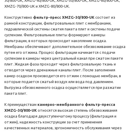
30/800-UK, XМZG-40/800-UK, XМZG-50/800-UK, XМZG-60/800-UK,
XМZG-70/800-UK и XМZG-80/800-UK.
Конструктивно
фильтр-пресс XMZG-30/800-UK
состоит из
рамной конструкции, фильтровальных плит с мембранами,
гидравлической системы сжатия пакета плит и системы подачи
суспензии. Фильтровальные плиты формируют камеры
фильтрации, в которых происходит накопление осадка.
Мембраны обеспечивают дополнительное обезвоживание осадка
путем его отжима. Процесс фильтрации начинается с подачи
суспензии в камеры через центральный канал при сжатом пакете
плит. Жидкая фаза проходит через фильтровальную ткань и
отводится через дренажные каналы плит. После заполнения
камер осадком производится его отжим с помощью мембран, в
которые подается сжатый воздух или вода под давлением.
Выгрузка обезвоженного осадка осуществляется при разжатии
пакета плит.
К преимуществам
камерно-мембранного фильтр-пресса
XMZG-30/800-UK
относятся высокая степень обезвоживания
осадка благодаря двухступенчатому процессу (фильтрация и
отжим), надежность конструкции за счет применения
качественных материалов, эргономичность обслуживания через