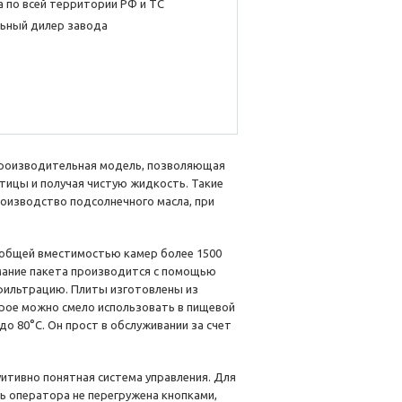
 по всей территории РФ и ТС
ьный дилер завода
роизводительная модель, позволяющая
тицы и получая чистую жидкость. Такие
оизводство подсолнечного масла, при
 общей вместимостью камер более 1500
имание пакета производится с помощью
 фильтрацию. Плиты изготовлены из
орое можно смело использовать в пищевой
о 80°C. Он прост в обслуживании за счет
уитивно понятная система управления. Для
ь оператора не перегружена кнопками,