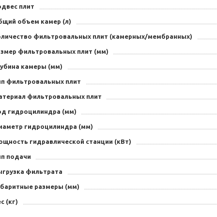
одвес плит
бщий объем камер (л)
оличество фильтровальных плит (камерных/мембранных)
азмер фильтровальных плит (мм)
лубина камеры (мм)
ип фильтровальных плит
атериал фильтровальных плит
од гидроцилиндра (мм)
иаметр гидроцилиндра (мм)
ощность гидравлической станции (кВт)
ип подачи
ыгрузка фильтрата
абаритные размеры (мм)
с (кг)