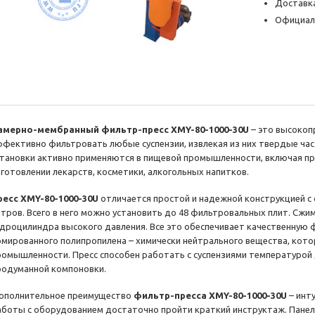
Доставка
Официал
амерно-мембранный фильтр-пресс XMY-80-1000-30U
– это высокоп
ффективно фильтровать любые суспензии, извлекая из них твердые час
становки активно применяются в пищевой промышленности, включая пр
зготовлении лекарств, косметики, алкогольных напитков.
ресс XMY-80-1000-30U
отличается простой и надежной конструкцией с
итров. Всего в него можно установить до 48 фильтровальных плит. Сж
идроцилиндра высокого давления. Все это обеспечивает качественную
рмированного полипропилена – химически нейтрального вещества, кот
ромышленности. Пресс способен работать с суспензиями температурой д
родуманной компоновки.
ополнительное преимущество
фильтр-пресса XMY-80-1000-30U
– инт
аботы с оборудованием достаточно пройти краткий инструктаж. Панел