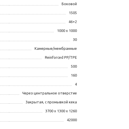
Боковой
1505
46+2
1000 х 1000
30
Камерные/мембранные
Reinforced PP/TPE
500
160
4
Через центральное отверстие
Закрытая, с промывкой кека
3700 х 1300 х 1260
42000