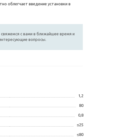
тно облегчает введение установки в
 свяжемся с вами в ближайшее время и
 интересующие вопросы.
1,2
80
0,8
≤25
≤80