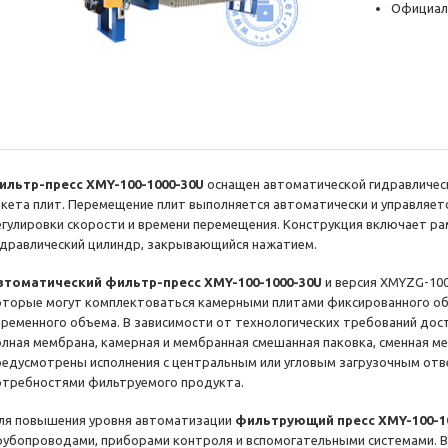
Официал
ильтр-пресс XMY-100-1000-30U
оснащен автоматической гидравличес
акета плит. Перемещение плит выполняется автоматически и управляет
егулировки скорости и времени перемещения. Конструкция включает ра
идравлический цилиндр, закрывающийся нажатием.
втоматический фильтр-пресс XMY-100-1000-30U
и версия XMYZG-100
оторые могут комплектоваться камерными плитами фиксированного о
еременного объема. В зависимости от технологических требований до
олная мембрана, камерная и мембранная смешанная паковка, сменная м
редусмотрены исполнения с центральным или угловым загрузочным отв
отребностями фильтруемого продукта.
ля повышения уровня автоматизации
фильтрующий пресс XMY-100-1
рубопроводами, приборами контроля и вспомогательными системами. В