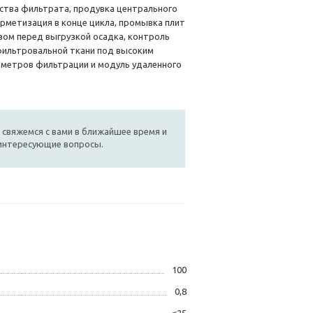
ства фильтрата, продувка центрального
рметизация в конце цикла, промывка плит
зом перед выгрузкой осадка, контроль
фильтровальной ткани под высоким
метров фильтрации и модуль удаленного
 свяжемся с вами в ближайшее время и
 интересующие вопросы.
100
0,8