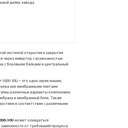
ьный дилер завода
кой системой открытия и закрытия
ся через инвертор с возможностью
му с боковыми балками и центральный
-1000-30U – это одна серия машин,
бъема или мембранными плитами
ступны различные варианты компоновки:
ембрана и мембранный блок. Также
ерстием в соответствии с различными
000-30U
может оснащаться
 зависимости от требований процесса