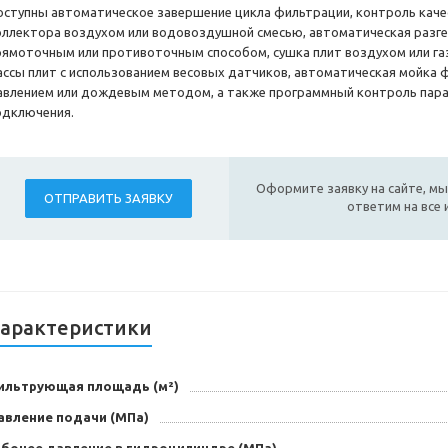
оступны автоматическое завершение цикла фильтрации, контроль каче
оллектора воздухом или водовоздушной смесью, автоматическая разге
рямоточным или противоточным способом, сушка плит воздухом или га
ассы плит с использованием весовых датчиков, автоматическая мойка 
авлением или дождевым методом, а также программный контроль пара
одключения.
Оформите заявку на сайте, мы
ОТПРАВИТЬ ЗАЯВКУ
ответим на все
арактеристики
ильтрующая площадь (м²)
авление подачи (МПа)