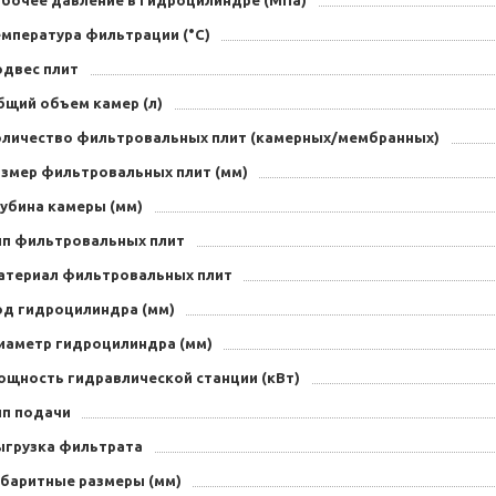
абочее давление в гидроцилиндре (МПа)
емпература фильтрации (°C)
одвес плит
бщий объем камер (л)
оличество фильтровальных плит (камерных/мембранных)
азмер фильтровальных плит (мм)
лубина камеры (мм)
ип фильтровальных плит
атериал фильтровальных плит
од гидроцилиндра (мм)
иаметр гидроцилиндра (мм)
ощность гидравлической станции (кВт)
ип подачи
ыгрузка фильтрата
абаритные размеры (мм)