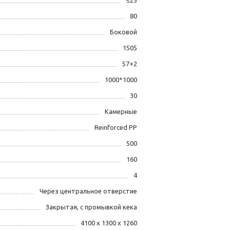
≤25
80
Боковой
1505
57+2
1000*1000
30
Камерные
Reinforced PP
500
160
4
Через центральное отверстие
Закрытая, с промывкой кека
4100 х 1300 х 1260