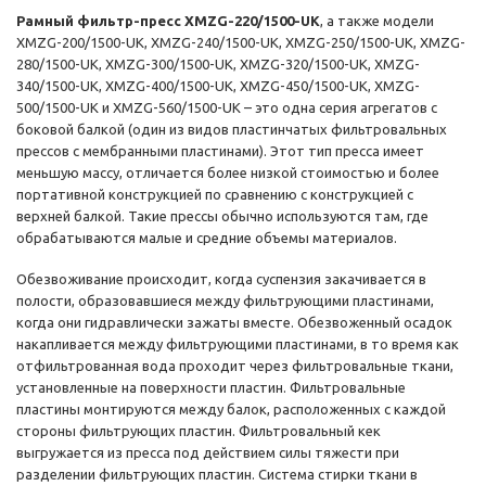
Рамный фильтр-пресс XMZG-220/1500-UK
, а также модели
XMZG-200/1500-UK, XMZG-240/1500-UK, XMZG-250/1500-UK, XMZG-
280/1500-UK, XMZG-300/1500-UK, XMZG-320/1500-UK, XMZG-
340/1500-UK, XMZG-400/1500-UK, XMZG-450/1500-UK, XMZG-
500/1500-UK и XMZG-560/1500-UK – это одна серия агрегатов с
боковой балкой (один из видов пластинчатых фильтровальных
прессов с мембранными пластинами). Этот тип пресса имеет
меньшую массу, отличается более низкой стоимостью и более
портативной конструкцией по сравнению с конструкцией с
верхней балкой. Такие прессы обычно используются там, где
обрабатываются малые и средние объемы материалов.
Обезвоживание происходит, когда суспензия закачивается в
полости, образовавшиеся между фильтрующими пластинами,
когда они гидравлически зажаты вместе. Обезвоженный осадок
накапливается между фильтрующими пластинами, в то время как
отфильтрованная вода проходит через фильтровальные ткани,
установленные на поверхности пластин. Фильтровальные
пластины монтируются между балок, расположенных с каждой
стороны фильтрующих пластин. Фильтровальный кек
выгружается из пресса под действием силы тяжести при
разделении фильтрующих пластин. Система стирки ткани в