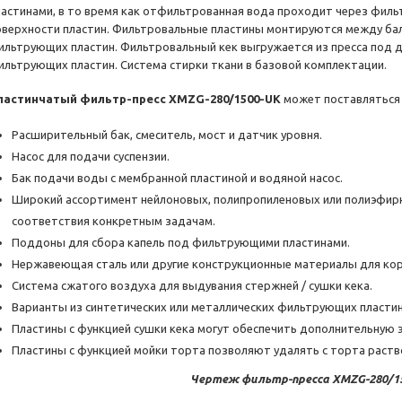
ластинами, в то время как отфильтрованная вода проходит через филь
оверхности пластин. Фильтровальные пластины монтируются между ба
ильтрующих пластин. Фильтровальный кек выгружается из пресса под 
ильтрующих пластин. Система стирки ткани в базовой комплектации.
ластинчатый фильтр-пресс XMZG-280/1500-UK
может поставляться
Расширительный бак, смеситель, мост и датчик уровня.
Насос для подачи суспензии.
Бак подачи воды с мембранной пластиной и водяной насос.
Широкий ассортимент нейлоновых, полипропиленовых или полиэфир
соответствия конкретным задачам.
Поддоны для сбора капель под фильтрующими пластинами.
Нержавеющая сталь или другие конструкционные материалы для кор
Система сжатого воздуха для выдувания стержней / сушки кека.
Варианты из синтетических или металлических фильтрующих пластин
Пластины с функцией сушки кека могут обеспечить дополнительную
Пластины с функцией мойки торта позволяют удалять с торта раст
Чертеж фильтр-пресса XMZG-280/1