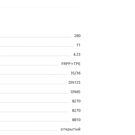
280
71
4.23
FRPP+TPE
35/36
DN125
DN65
8270
8270
8810
открытый