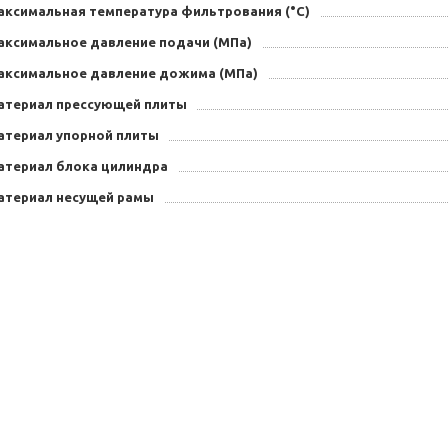
аксимальная температура фильтрования (°C)
аксимальное давление подачи (МПа)
аксимальное давление дожима (МПа)
атериал прессующей плиты
атериал упорной плиты
атериал блока цилиндра
атериал несущей рамы