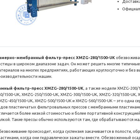
Доставка
Официал
амерно-мембранный фильтр-пресс XMZG-280/1500-UK
обезвоживае
астицы в широком диапазоне задач. Он может решить многие типичные
атериалов на многих предприятиях, работающих круглосуточно и без 
роизводительности машин.
амный фильтр-пресс XMZG-280/1500-UK
, а также модели XMZG-200/
40/1500-UK, XMZG-250/1500-UK, XMZG-300/1500-UK, XMZG-320/1500-UK, 
MZG-450/1500-UK, XMZG-500/1500-UK и XMZG-560/1500-UK – это одна сер
идов пластинчатых фильтровальных прессов с мембранными пластинами)
тличается более низкой стоимостью и более портативной конструкцией 
алкой. Такие прессы обычно используются там, где обрабатываются ма
безвоживание происходит, когда суспензия закачивается в полости, 
ластинами, когда они гидравлически зажаты вместе. Обезвоженный ос