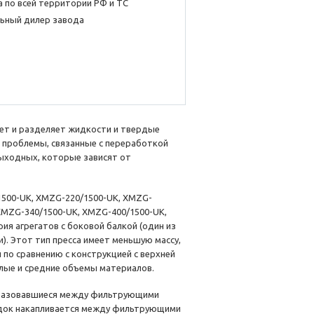
 по всей территории РФ и ТС
ьный дилер завода
т и разделяет жидкости и твердые
 проблемы, связанные с переработкой
выходных, которые зависят от
1500-UK, XMZG-220/1500-UK, XMZG-
XMZG-340/1500-UK, XMZG-400/1500-UK,
ия агрегатов с боковой балкой (один из
. Этот тип пресса имеет меньшую массу,
по сравнению с конструкцией с верхней
лые и средние объемы материалов.
образовавшиеся между фильтрующими
адок накапливается между фильтрующими