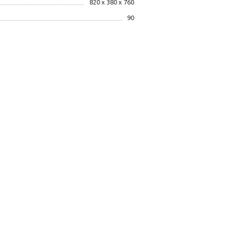
820 х 380 х 760
90