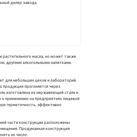
ьный дилер завода
 растительного масла, но может также
ом, другими алкогольными напитками.
т для небольших цехов и лабораторий.
го продукция прогоняется через
ль изготовлена из нержавеющей стали и
х к применению на предприятиях пищевой
ере герметичность, эффективно
жней части конструкции расположены
помещения. Продуманная конструкция
нять их число.