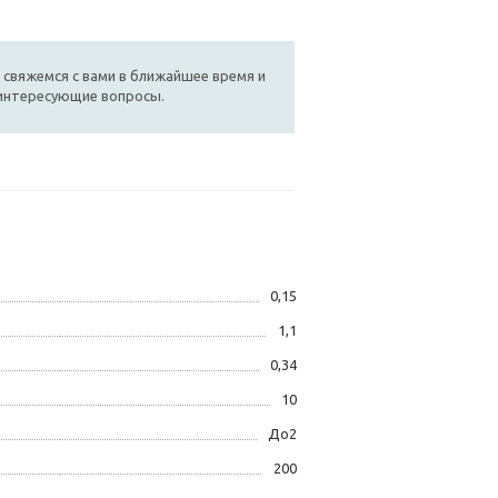
 свяжемся с вами в ближайшее время и
 интересующие вопросы.
0,15
1,1
0,34
10
До2
200