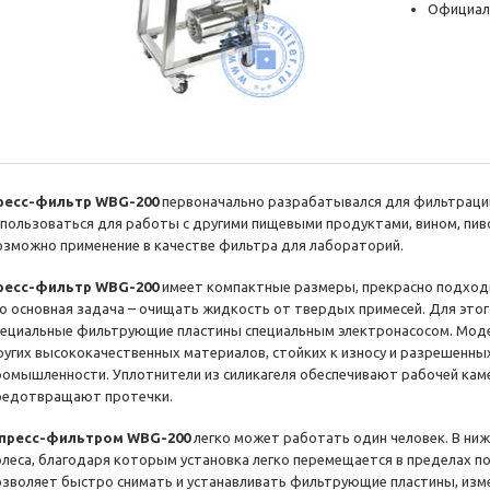
Официал
ресс-фильтр WBG-200
первоначально разрабатывался для фильтрации
спользоваться для работы с другими пищевыми продуктами, вином, пив
озможно применение в качестве фильтра для лабораторий.
ресс-фильтр WBG-200
имеет компактные размеры, прекрасно подходи
го основная задача – очищать жидкость от твердых примесей. Для это
пециальные фильтрующие пластины специальным электронасосом. Моде
ругих высококачественных материалов, стойких к износу и разрешенны
ромышленности. Уплотнители из силикагеля обеспечивают рабочей кам
редотвращают протечки.
пресс-фильтром WBG-200
легко может работать один человек. В ни
олеса, благодаря которым установка легко перемещается в пределах 
озволяет быстро снимать и устанавливать фильтрующие пластины, изме