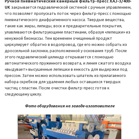
Ручной пневматический камерный фильтр-пресс XAJ-3/400-
UK
закрывается гидравлической системой с ручным управлением,
что позволяет пропускать поток через фильтр-пресс с помощью
пневматического диафрагменного насоса. Твердые вещества,
такие как жиры, липиды, воск и предварительные покрытия,
улавливаются фильтрующими пластинами, образуя «лепешки» из
ненужной биомассы. Тем временем очищенный продукт
циркулирует обратно в водопровод, где его можно собрать из
дроссельной заслонки, расположенной у основания труб. После
этого гидравлический цилиндр открывается с помощью
автоматического пружинного возврата, и линия сжатого воздуха
«выдувает» высушенные лепешки в емкость для выдержки под
прессом. Затем можно использовать шпатель из прилагаемого
набора скребков для удаления любых оставшихся твердых
частиц с пластин. После очистки фильтр-пресс готов к
следующему циклу.
Фото оборудования на заводе-изготовителе