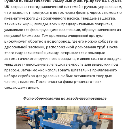
Ручной пневматический камерный фильтр-пресс XAJ-2/400-
UK
закрывается гидравлической системой с ручным управлением,
что позволяет пропускать поток через фильтр-пресс с помощью
пневматического диафрагменного насоса. Твердые вещества,
такие как жиры, липиды, воск и предварительные покрытия,
улавливаются фильтрующими пластинами, образуя «лепешки» из
ненужной биомассы. Тем временем очищенный продукт
циркулирует обратно в водопровод, где его можно собрать из
дроссельной заслонки, расположенной у основания труб. После
этого гидравлический цилиндр открывается с помощью
автоматического пружинного возврата, и линия сжатого воздуха
«выдувает» высушенные лепешки в емкость для выдержки под
прессом. Затем можно использовать шпатель из прилагаемого
набора скребков для удаления любых оставшихся твердых
частиц с пластин. После очистки фильтр-пресс готов к
следующему циклу.
Фото оборудования на заводе-изготовителе