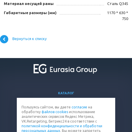
Материал несущей рамы
Сталь Q345
Габаритные размеры (мм)
1170 * 630 *
750
Вернуться к списку
КАТАЛОГ
ВОПРОСЫ И ОТВЕТЫ
Пользуясь сайтом, вы даете
согласие
на
КОМПАНИЯ
обработку
файлов cookies
использование
КОНТАКТЫ
аналитических сервисов Яндекс Метрика,
VK.Retargeting, Битрикс24 в соответствии с
политикой конфиденциальности и обработки
8 (800) 302-15-47
персональных данных
. Вы можете запретить