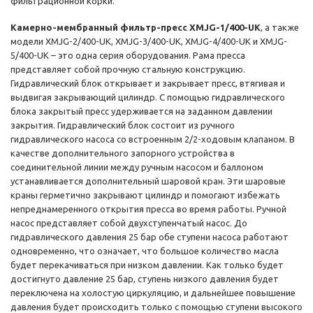
фильтрационной корки.
Камерно-мембранный фильтр-пресс XMJG-1/400-UK
, а также
модели XMJG-2/400-UK, XMJG-3/400-UK, XMJG-4/400-UK и XMJG-
5/400-UK – это одна серия оборудования. Рама пресса
представляет собой прочную стальную конструкцию.
Гидравлический блок открывает и закрывает пресс, втягивая и
выдвигая закрывающий цилиндр. С помощью гидравлического
блока закрытый пресс удерживается на заданном давлении
закрытия. Гидравлический блок состоит из ручного
гидравлического насоса со встроенным 2/2-ходовым клапаном. В
качестве дополнительного запорного устройства в
соединительной линии между ручным насосом и баллоном
устанавливается дополнительный шаровой кран. Эти шаровые
краны герметично закрывают цилиндр и помогают избежать
непреднамеренного открытия пресса во время работы. Ручной
насос представляет собой двухступенчатый насос. До
гидравлического давления 25 бар обе ступени насоса работают
одновременно, что означает, что большое количество масла
будет перекачиваться при низком давлении. Как только будет
достигнуто давление 25 бар, ступень низкого давления будет
переключена на холостую циркуляцию, и дальнейшее повышение
давления будет происходить только с помощью ступени высокого